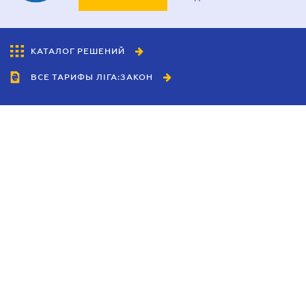
КАТАЛОГ РЕШЕНИЙ
ВСЕ ТАРИФЫ ЛІГА:ЗАКОН
Сотрудничество
Агенты
Дилеры
Политика
конфиденциальности
Условия использования
сайта
Реклама
Блог
Новости компании