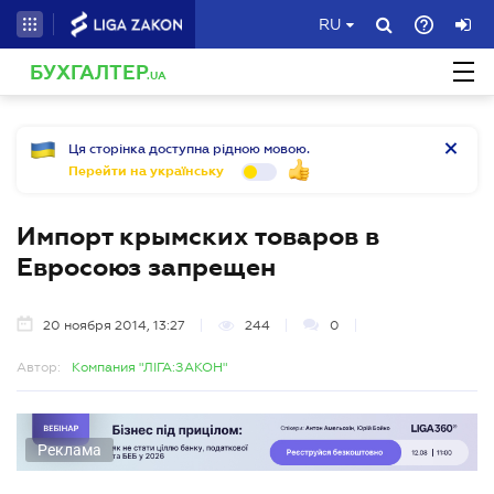
RU
БУХГАЛТЕР
.UA
Ця сторінка доступна рідною мовою.
Перейти на українську
Импорт крымских товаров в
Евросоюз запрещен
20 ноября 2014, 13:27
244
0
Автор:
Компания "ЛІГА:ЗАКОН"
Реклама