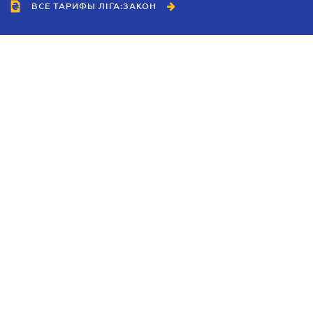
ВСЕ ТАРИФЫ ЛІГА:ЗАКОН
Сотрудничество
Агенты
Дилеры
Политика
конфиденциальности
Условия использования
сайта
Реклама
Блог
Новости компании
Руководства
Каталоги компаний
Темы в центре внимания