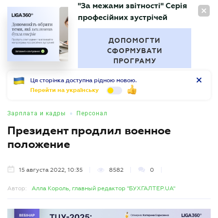
"За межами звітності" Серія
RU
професійних зустрічей
БУХГАЛТЕР
.UA
ДОПОМОГТИ
СФОРМУВАТИ
ПРОГРАМУ
Ця сторінка доступна рідною мовою.
Перейти на українську
•
Зарплата и кадры
Персонал
Президент продлил военное
положение
15 августа 2022, 10:35
8582
0
Автор:
Алла Король, главный редактор "БУХГАЛТЕР.UA"