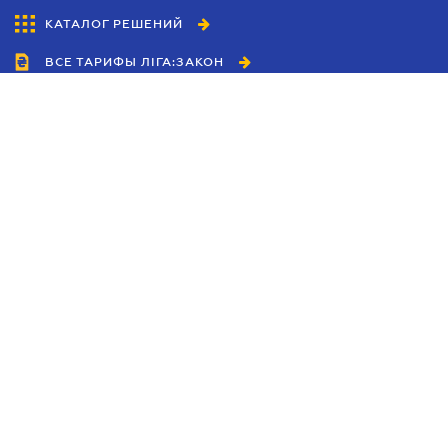
КАТАЛОГ РЕШЕНИЙ
ВСЕ ТАРИФЫ ЛІГА:ЗАКОН
Сотрудничество
Агенты
Дилеры
Политика
конфиденциальности
Условия использования
сайта
Реклама
Блог
Новости компании
Руководства
Каталоги компаний