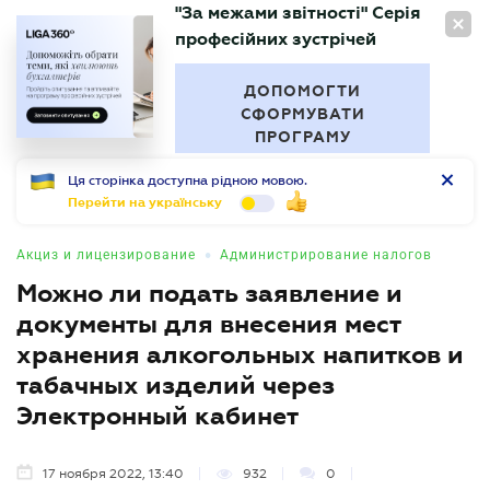
"За межами звітності" Серія
RU
професійних зустрічей
БУХГАЛТЕР
.UA
ДОПОМОГТИ
СФОРМУВАТИ
ПРОГРАМУ
Ця сторінка доступна рідною мовою.
Перейти на українську
•
Акциз и лицензирование
Администрирование налогов
Можно ли подать заявление и
документы для внесения мест
хранения алкогольных напитков и
табачных изделий через
Электронный кабинет
17 ноября 2022, 13:40
932
0