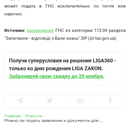
может подать в ГНС исключительно по почте или
нарочно.
Источник:
разъяснение
ГНС из категории 113.04 раздела
"Запитання - відповіді з Бази знань" ЗІР (zir.tax.gov.ua).
Получи суперусловия на решение LIGA360 -
только ко дню рождения LIGA ZAKON.
Забронируй свою скидку до 20 ноября
.
Главная
/
Новости
/
Можно ли подать заявление и документы для внесения мест хранения алкогольных напитков и табачных изделий через Электронный кабинет