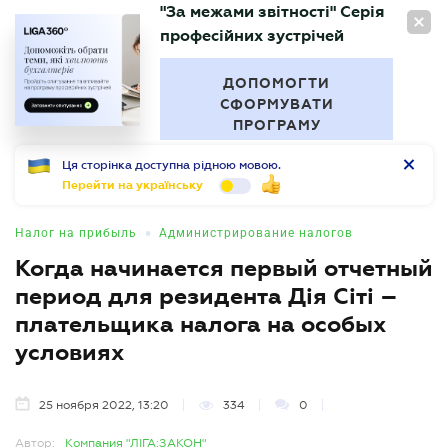
"За межами звітності" Серія
RU
професійних зустрічей
БУХГАЛТЕР
.UA
ДОПОМОГТИ
СФОРМУВАТИ
ПРОГРАМУ
Ця сторінка доступна рідною мовою.
Перейти на українську
•
Налог на прибыль
Администрирование налогов
Когда начинается первый отчетный
период для резидента Дія Сіті –
плательщика налога на особых
условиях
25 ноября 2022, 13:20
334
0
Автор:
Компания "ЛІГА:ЗАКОН"