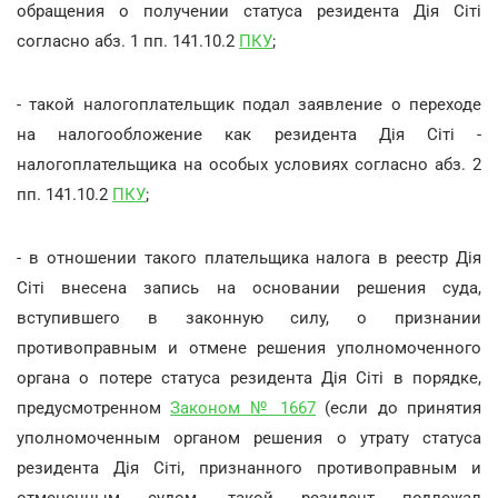
обращения о получении статуса резидента Дія Сіті
согласно абз. 1 пп. 141.10.2
ПКУ
;
- такой налогоплательщик подал заявление о переходе
на налогообложение как резидента Дія Сіті -
налогоплательщика на особых условиях согласно абз. 2
пп. 141.10.2
ПКУ
;
- в отношении такого плательщика налога в реестр Дія
Сіті внесена запись на основании решения суда,
вступившего в законную силу, о признании
противоправным и отмене решения уполномоченного
органа о потере статуса резидента Дія Сіті в порядке,
предусмотренном
Законом № 1667
(если до принятия
уполномоченным органом решения о утрату статуса
резидента Дія Сіті, признанного противоправным и
отмененным судом, такой резидент подлежал