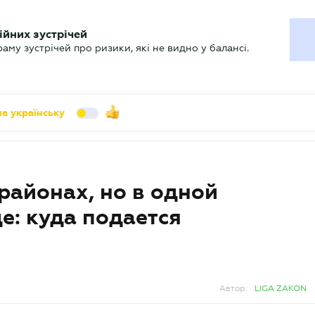
УХГАЛТЕРУ
ійних зустрічей
арь
Актуально
му зустрічей про ризики, які не видно у балансі.
а українську
районах, но в одной
е: куда подается
Автор:
LIGA ZAKON