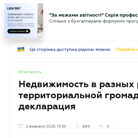
БИЗНЕСУ
ЮРИСТУ
Б
"За межами звітності" Серія профес
БУХГАЛТЕР
Новости
Аналитика
Календ
Спільно з бухгалтерами формуємо програ
.UA
Ця сторінка доступна рідною мовою.
Перейти н
Отчетность
Недвижимость в разных 
территориальной громад
декларация
2 февраля 2023, 13:35
889
0