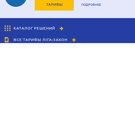
ТАРИФЫ
ПОДРОБНЕЕ
КАТАЛОГ РЕШЕНИЙ
ВСЕ ТАРИФЫ ЛІГА:ЗАКОН
Сотрудничество
Агенты
Дилеры
Политика
конфиденциальности
Условия использования
сайта
Реклама
Блог