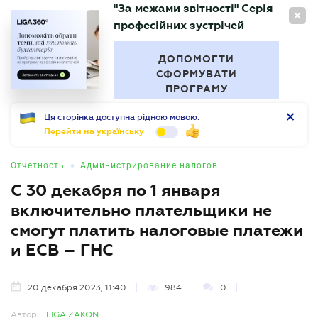
"За межами звітності" Серія
RU
професійних зустрічей
БУХГАЛТЕР
.UA
ДОПОМОГТИ
СФОРМУВАТИ
ПРОГРАМУ
Ця сторінка доступна рідною мовою.
Перейти на українську
•
Отчетность
Администрирование налогов
С 30 декабря по 1 января
включительно плательщики не
смогут платить налоговые платежи
и ЕСВ – ГНС
20 декабря 2023, 11:40
984
0
Автор:
LIGA ZAKON