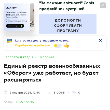
"За межами звітності" Серія
RU
професійних зустрічей
БУХГАЛТЕР
.UA
ДОПОМОГТИ
СФОРМУВАТИ
ПРОГРАМУ
Ця сторінка доступна рідною мовою.
Перейти на українську
•
Зарплата и кадры
Персонал
Единый реестр военнообязанных
«Оберег» уже работает, но будет
расширяться
9 января 2024, 12:50
310068
0
Автор:
LIGA ZAKON