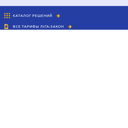
КАТАЛОГ РЕШЕНИЙ
ВСЕ ТАРИФЫ ЛІГА:ЗАКОН
Сотрудничество
Агенты
Дилеры
Политика
конфиденциальности
Условия использования
сайта
Реклама
Блог
Новости компании
Руководства