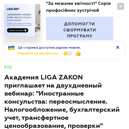
"За межами звітності" Серія
RU
професійних зустрічей
БУХГАЛТЕР
.UA
ДОПОМОГТИ
СФОРМУВАТИ
ПРОГРАМУ
Ця сторінка доступна рідною мовою.
Перейти на українську
ВЭД
Академия LIGA ZAKON
приглашает на двухдневный
вебинар: "Иностранные
консульства: переосмысление.
Налогообложение, бухгалтерский
учет, трансфертное
ценообразование, проверки"