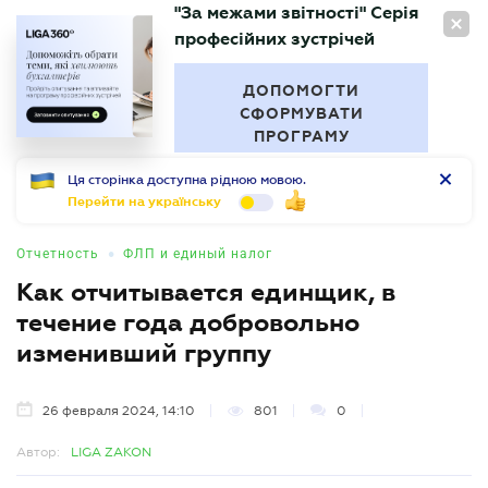
"За межами звітності" Серія
RU
професійних зустрічей
БУХГАЛТЕР
.UA
ДОПОМОГТИ
СФОРМУВАТИ
ПРОГРАМУ
Ця сторінка доступна рідною мовою.
Перейти на українську
•
Отчетность
ФЛП и единый налог
Как отчитывается единщик, в
течение года добровольно
изменивший группу
26 февраля 2024, 14:10
801
0
Автор:
LIGA ZAKON