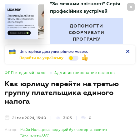
"За межами звітності" Серія
RU
професійних зустрічей
БУХГАЛТЕР
.UA
ДОПОМОГТИ
СФОРМУВАТИ
ПРОГРАМУ
Ця сторінка доступна рідною мовою.
Перейти на українську
•
ФЛП и единый налог
Администрирование налогов
Как юрлицу перейти на третью
группу плательщика единого
налога
21 мая 2024, 15:40
3103
0
Автор:
Майя Мальцева, ведущий бухгалтер-аналитик
"Бухгалтер.UA"