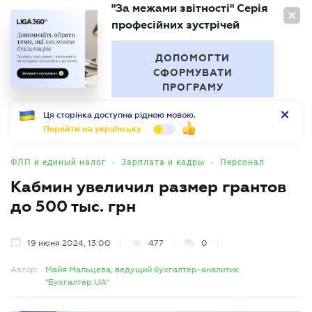
"За межами звітності" Серія
RU
професійних зустрічей
БУХГАЛТЕР
.UA
ДОПОМОГТИ
СФОРМУВАТИ
ПРОГРАМУ
Ця сторінка доступна рідною мовою.
Перейти на українську
•
•
ФЛП и единый налог
Зарплата и кадры
Персонал
Кабмин увеличил размер грантов
до 500 тыс. грн
19 июня 2024, 13:00
477
0
Автор:
Майя Мальцева, ведущий бухгалтер-аналитик
"Бухгалтер.UA"