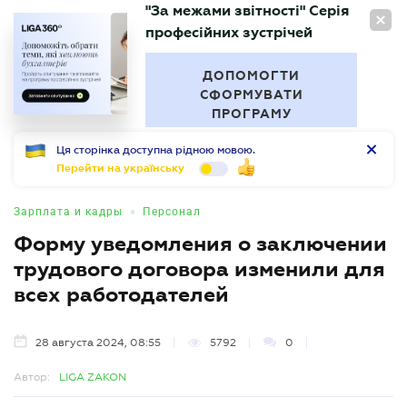
"За межами звітності" Серія
RU
професійних зустрічей
БУХГАЛТЕР
.UA
ДОПОМОГТИ
СФОРМУВАТИ
ПРОГРАМУ
Ця сторінка доступна рідною мовою.
Перейти на українську
•
Зарплата и кадры
Персонал
Форму уведомления о заключении
трудового договора изменили для
всех работодателей
28 августа 2024, 08:55
5792
0
Автор:
LIGA ZAKON