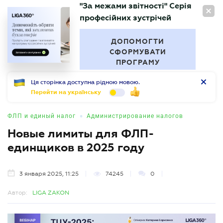
"За межами звітності" Серія
RU
професійних зустрічей
БУХГАЛТЕР
.UA
ДОПОМОГТИ
СФОРМУВАТИ
ПРОГРАМУ
Ця сторінка доступна рідною мовою.
Перейти на українську
•
ФЛП и единый налог
Администрирование налогов
Новые лимиты для ФЛП-
единщиков в 2025 году
3 января 2025, 11:25
74245
0
Автор:
LIGA ZAKON