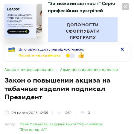
"За межами звітності" Серія
RU
професійних зустрічей
БУХГАЛТЕР
.UA
ДОПОМОГТИ
СФОРМУВАТИ
ПРОГРАМУ
Ця сторінка доступна рідною мовою.
Перейти на українську
•
Акциз и лицензирование
Администрирование налогов
Закон о повышении акциза на
табачные изделия подписал
Президент
24 марта 2025, 12:35
1212
0
Автор:
Майя Мальцева, ведущий бухгалтер-аналитик
"Бухгалтер.UA"