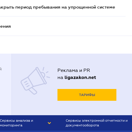
закрыть период пребывания на упрощенной системе
нения
й
Реклама и PR
ligazakon.net
на
ТАРИФЫ
Сервисы анализа и
Сервисы электронной отчетности и
мониторинга
документооборота