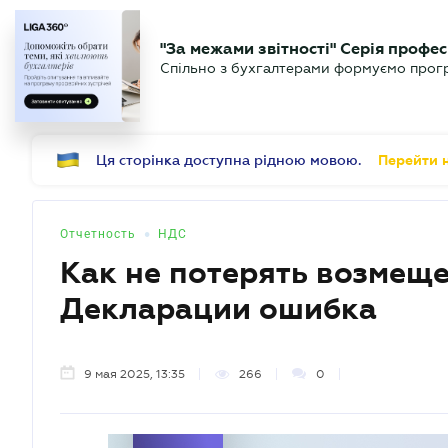
БИЗНЕСУ
ЮРИСТУ
Б
"За межами звітності" Серія профес
БУХГАЛТЕР
Новости
Аналитика
Календ
Спільно з бухгалтерами формуємо програ
.UA
Ця сторінка доступна рідною мовою.
Перейти н
•
Отчетность
НДС
Как не потерять возмеще
Декларации ошибка
9 мая 2025, 13:35
266
0