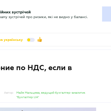
УХГАЛТЕРУ
ійних зустрічей
арь
Актуально
му зустрічей про ризики, які не видно у балансі.
а українську
ние по НДС, если в
Автор:
Майя Мальцева, ведущий бухгалтер-аналитик
"Бухгалтер.UA"