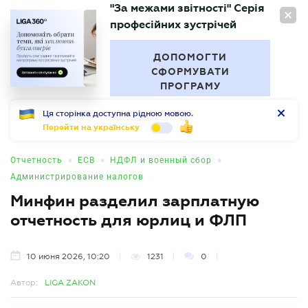
"За межами звітності" Серія
RU
професійних зустрічей
БУХГАЛТЕР
.UA
ДОПОМОГТИ
СФОРМУВАТИ
ПРОГРАМУ
Ця сторінка доступна рідною мовою.
Перейти на українську
•
•
•
Отчетность
ЕСВ
НДФЛ и военный сбор
Администрирование налогов
Минфин разделил зарплатную
отчетность для юрлиц и ФЛП
10 июня 2026, 10:20
1231
0
Автор:
LIGA ZAKON