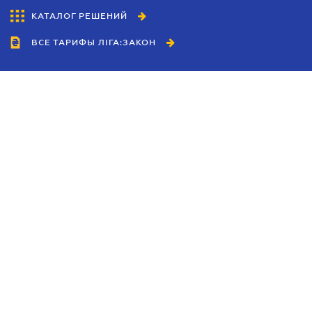
КАТАЛОГ РЕШЕНИЙ
ВСЕ ТАРИФЫ ЛІГА:ЗАКОН
Сотрудничество
Агенты
Дилеры
Политика
конфиденциальности
Условия использования
сайта
Реклама
Блог
Новости компании
Руководства
Каталоги компаний