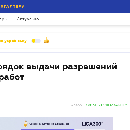
УХГАЛТЕРУ
арь
Актуально
а українську
рядок выдачи разрешений
работ
Автор:
Компания "ЛІГА:ЗАКОН"