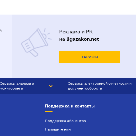
й
Реклама и PR
ligazakon.net
на
ТАРИФЫ
Сервисы анализа и
Сервисы электронной отчетности и
мониторинга
документооборота
CONTR AGENT
Liga:REPORT
Поддержка и контакты
SMS-МАЯК
VERDICTUM
Поддержка абонентов
Напишите нам
SEMANTRUM