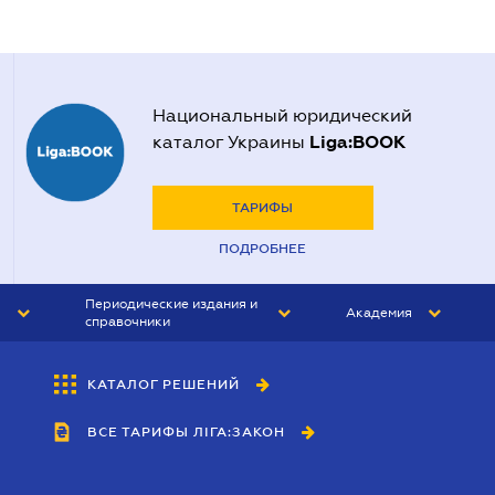
Национальный юридический
Liga:BOOK
каталог Украины
ТАРИФЫ
ПОДРОБНЕЕ
Периодические издания и
Академия
справочники
ЮРИСТ&ЗАКОН
АКАДЕМИЯ ЛІГА:ЗАКОН
КАТАЛОГ РЕШЕНИЙ
БУХГАЛТЕР&ЗАКОН
ВСЕ ТАРИФЫ ЛІГА:ЗАКОН
ВЕСТНИК МСФО
ИНТЕРБУХ