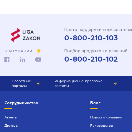
Центр поддержки пользователе
0-800-210-103
Подбор продуктов и решений
О КОМПАНИИ
0-800-210-102
Новостные
Информационно-правовые
порталы
системы
ЮРЛИГА
Право Украины
Сотрудничество
Блог
БИЗНЕС
ГРАНД
БУХГАЛТЕР.ua
ПРАЙМ
Агенты
Новости компании
Дилеры
Руководства
БУХГАЛТЕР ПРОФ