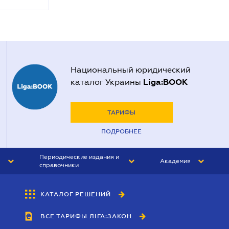
Национальный юридический
Liga:BOOK
каталог Украины
ТАРИФЫ
ПОДРОБНЕЕ
Периодические издания и
Академия
справочники
ЮРИСТ&ЗАКОН
АКАДЕМИЯ ЛІГА:ЗАКОН
КАТАЛОГ РЕШЕНИЙ
БУХГАЛТЕР&ЗАКОН
ВСЕ ТАРИФЫ ЛІГА:ЗАКОН
ВЕСТНИК МСФО