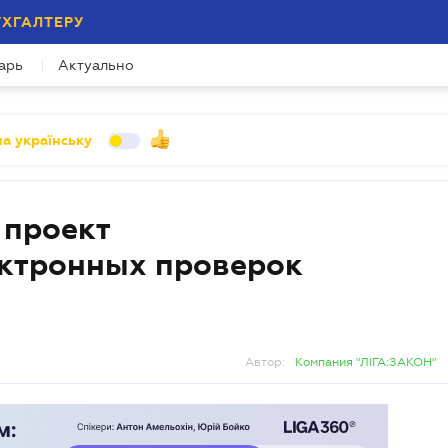
УХГАЛТЕРУ
арь
Актуально
а українську
 проект
ектронных проверок
Автор:
Компания "ЛІГА:ЗАКОН"