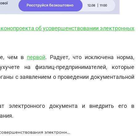
аконопроекта об усовершенствовании электронных
ше, чем в
первой
. Радует, что исключена норма,
хучете на физлиц-предпринимателей, которые
ганы с заявлением о проведении документальной
ат электронного документа и внедрить его в
ания.
Налоговики подправили проект усовершенствования электронных проверок