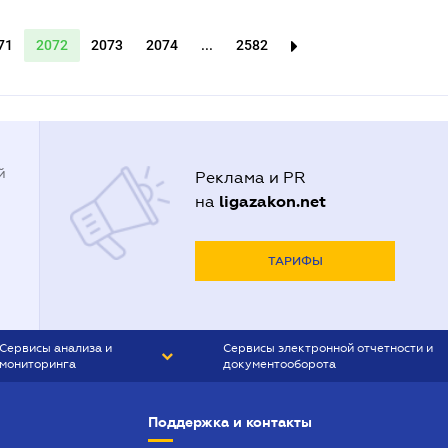
71
2072
2073
2074
...
2582
й
Реклама и PR
ligazakon.net
на
ТАРИФЫ
Сервисы анализа и
Сервисы электронной отчетности и
мониторинга
документооборота
CONTR AGENT
Liga:REPORT
Поддержка и контакты
SMS-МАЯК