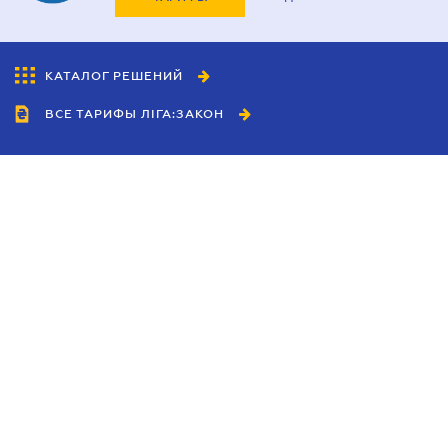
КАТАЛОГ РЕШЕНИЙ
ВСЕ ТАРИФЫ ЛІГА:ЗАКОН
Сотрудничество
Агенты
Дилеры
Политика
конфиденциальности
Условия использования
сайта
Реклама
Блог
Новости компании