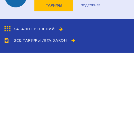
ТАРИФЫ
ПОДРОБНЕЕ
КАТАЛОГ РЕШЕНИЙ
ВСЕ ТАРИФЫ ЛІГА:ЗАКОН
Сотрудничество
Агенты
Дилеры
Политика
конфиденциальности
Условия использования
сайта
Реклама
Блог