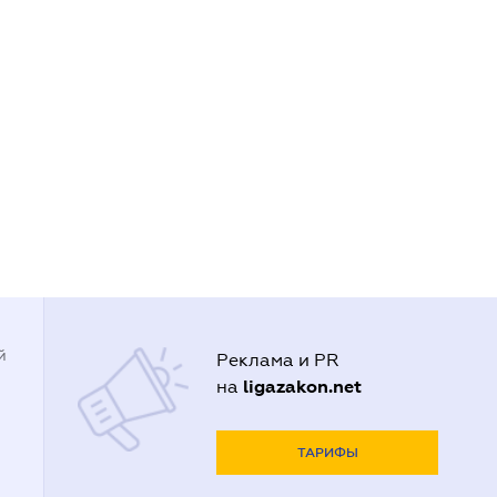
й
Реклама и PR
ligazakon.net
на
ТАРИФЫ