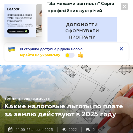
"За межами звітності" Серія
RU
професійних зустрічей
БУХГАЛТЕР
.UA
ДОПОМОГТИ
СФОРМУВАТИ
ПРОГРАМУ
Ця сторінка доступна рідною мовою.
Перейти на українську
Земля и недвижимость
Какие налоговые льготы по плате
за землю действуют в 2025 году
11.00, 25 апреля 2025
2022
0