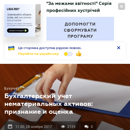
"За межами звітності" Серія
RU
професійних зустрічей
БУХГАЛТЕР
.UA
ДОПОМОГТИ
СФОРМУВАТИ
ПРОГРАМУ
Ця сторінка доступна рідною мовою.
Перейти на українську
Бухучет
Бухгалтерский учет
нематериальных активов:
признание и оценка
11.00, 28 ноября 2017
2129
0