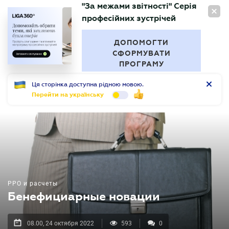
"За межами звітності" Серія
RU
професійних зустрічей
БУХГАЛТЕР
.UA
ДОПОМОГТИ
СФОРМУВАТИ
ПРОГРАМУ
Ця сторінка доступна рідною мовою.
Перейти на українську
РРО и расчеты
Бенефициарные новации
08.00, 24 октября 2022
593
0