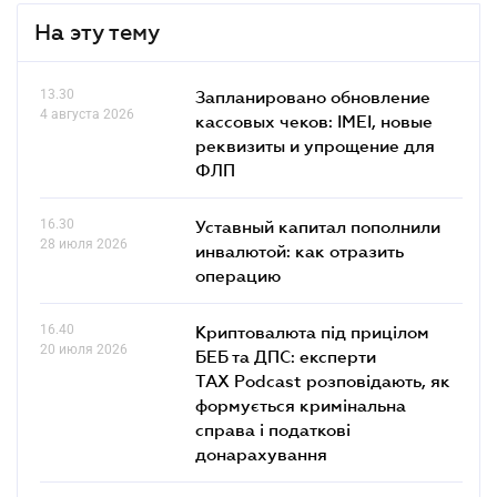
На эту тему
13.30
Запланировано обновление
4 августа 2026
кассовых чеков: IMEI, новые
реквизиты и упрощение для
ФЛП
16.30
Уставный капитал пополнили
28 июля 2026
инвалютой: как отразить
операцию
16.40
Криптовалюта під прицілом
20 июля 2026
БЕБ та ДПС: експерти
TAX Podcast розповідають, як
формується кримінальна
справа і податкові
донарахування