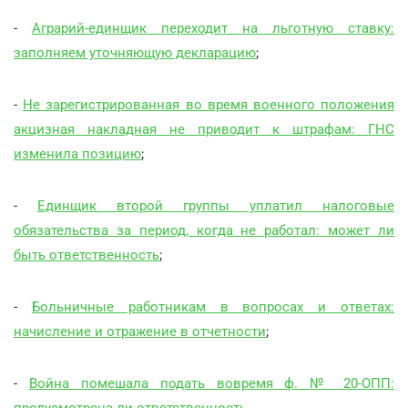
-
Аграрий-единщик переходит на льготную ставку:
заполняем уточняющую декларацию
;
-
Не зарегистрированная во время военного положения
акцизная накладная не приводит к штрафам: ГНС
изменила позицию
;
-
Единщик второй группы уплатил налоговые
обязательства за период, когда не работал: может ли
быть ответственность
;
-
Больничные работникам в вопросах и ответах:
начисление и отражение в отчетности
;
-
Война помешала подать вовремя ф. № 20-ОПП: