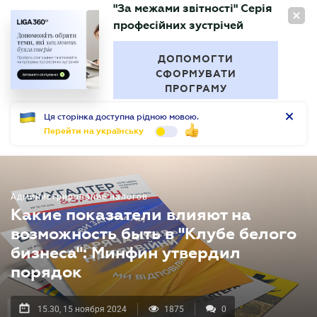
"За межами звітності" Серія
RU
професійних зустрічей
БУХГАЛТЕР
.UA
ДОПОМОГТИ
СФОРМУВАТИ
ПРОГРАМУ
Ця сторінка доступна рідною мовою.
Перейти на українську
Администрирование налогов
Какие показатели влияют на
возможность быть в "Клубе белого
бизнеса": Минфин утвердил
порядок
15.30, 15 ноября 2024
1875
0