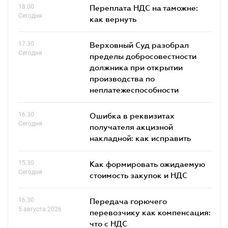
18.00
Переплата НДС на таможне:
Сегодня
как вернуть
17.30
Верховный Суд разобрал
Сегодня
пределы добросовестности
должника при открытии
производства по
неплатежеспособности
16.30
Ошибка в реквизитах
Сегодня
получателя акцизной
накладной: как исправить
15.30
Как формировать ожидаемую
Сегодня
стоимость закупок и НДС
16.30
Передача горючего
5 августа 2026
перевозчику как компенсация:
что с НДС