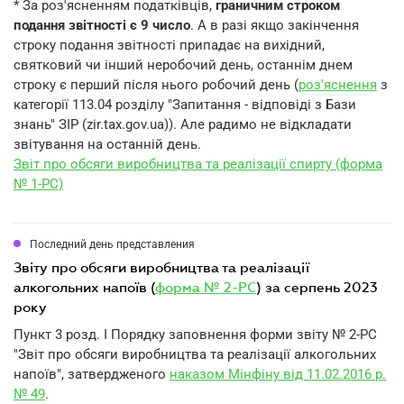
* За роз'ясненням податківців,
граничним строком
подання звітності є 9 число
. А в разі якщо закінчення
строку подання звітності припадає на вихідний,
святковий чи інший неробочий день, останнім днем
строку є перший після нього робочий день (
роз'яснення
з
категорії 113.04 розділу "Запитання - відповіді з Бази
знань" ЗІР (zir.tax.gov.ua)). Але радимо не відкладати
звітування на останній день.
Звіт про обсяги виробництва та реалізації спирту (форма
№ 1-РС)
Последний день представления
звіту про обсяги виробництва та реалізації
алкогольних напоїв (
форма № 2-РС
) за серпень 2023
року
Пункт 3 розд. I Порядку заповнення форми звіту № 2-РС
"Звіт про обсяги виробництва та реалізації алкогольних
напоїв", затвердженого
наказом Мінфіну від 11.02.2016 р.
№ 49
.