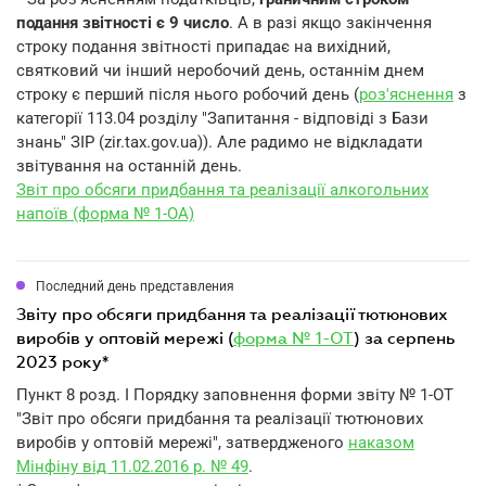
подання звітності є 9 число
. А в разі якщо закінчення
строку подання звітності припадає на вихідний,
святковий чи інший неробочий день, останнім днем
строку є перший після нього робочий день (
роз'яснення
з
категорії 113.04 розділу "Запитання - відповіді з Бази
знань" ЗІР (zir.tax.gov.ua)). Але радимо не відкладати
звітування на останній день.
Звіт про обсяги придбання та реалізації алкогольних
напоїв (форма № 1-ОА)
Последний день представления
звіту про обсяги придбання та реалізації тютюнових
виробів у оптовій мережі (
форма № 1-ОТ
) за серпень
2023 року*
Пункт 8 розд. I Порядку заповнення форми звіту № 1-ОТ
"Звіт про обсяги придбання та реалізації тютюнових
виробів у оптовій мережі", затвердженого
наказом
Мінфіну від 11.02.2016 р. № 49
.