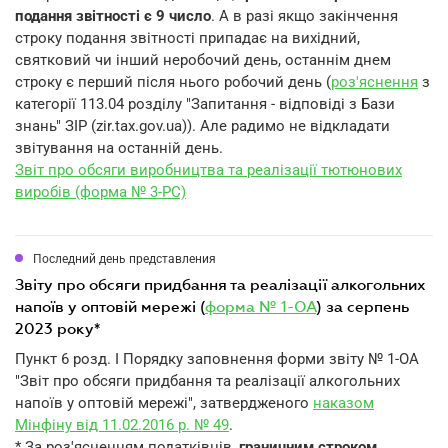
подання звітності є 9 число
. А в разі якщо закінчення
строку подання звітності припадає на вихідний,
святковий чи інший неробочий день, останнім днем
строку є перший після нього робочий день (
роз'яснення
з
категорії 113.04 розділу "Запитання - відповіді з Бази
знань" ЗІР (zir.tax.gov.ua)). Але радимо не відкладати
звітування на останній день.
Звіт про обсяги виробництва та реалізації тютюнових
виробів (форма № 3-РС)
Последний день представления
звіту про обсяги придбання та реалізації алкогольних
напоїв у оптовій мережі (
форма № 1-ОА
) за серпень
2023 року*
Пункт 6 розд. I Порядку заповнення форми звіту № 1-ОА
"Звіт про обсяги придбання та реалізації алкогольних
напоїв у оптовій мережі", затвердженого
наказом
Мінфіну від 11.02.2016 р. № 49
.
* За роз'ясненням податківців,
граничним строком