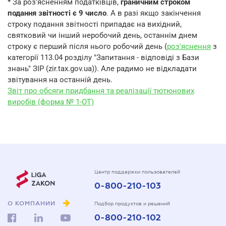
* За роз'ясненням податківців,
граничним строком
подання звітності є 9 число
. А в разі якщо закінчення
строку подання звітності припадає на вихідний,
святковий чи інший неробочий день, останнім днем
строку є перший після нього робочий день (
роз'яснення
з
категорії 113.04 розділу "Запитання - відповіді з Бази
знань" ЗІР (zir.tax.gov.ua)). Але радимо не відкладати
звітування на останній день.
Звіт про обсяги придбання та реалізації тютюнових
виробів (форма № 1-ОТ)
Центр поддержки пользователей
0-800-210-103
О КОМПАНИИ
Подбор продуктов и решений
0-800-210-102