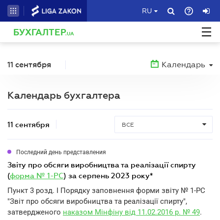
RU
БУХГАЛТЕР
.UA
11 сентября
Календарь
Календарь бухгалтера
11 сентября
ВСЕ
Последний день представления
звіту про обсяги виробництва та реалізації спирту
(
форма № 1-РС
) за серпень 2023 року*
Пункт 3 розд. I Порядку заповнення форми звіту № 1-РС
"Звіт про обсяги виробництва та реалізації спирту",
затвердженого
наказом Мінфіну від 11.02.2016 р. № 49
.