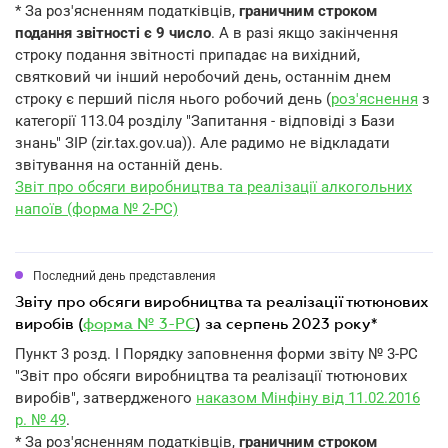
* За роз'ясненням податківців,
граничним строком
подання звітності є 9 число
. А в разі якщо закінчення
строку подання звітності припадає на вихідний,
святковий чи інший неробочий день, останнім днем
строку є перший після нього робочий день (
роз'яснення
з
категорії 113.04 розділу "Запитання - відповіді з Бази
знань" ЗІР (zir.tax.gov.ua)). Але радимо не відкладати
звітування на останній день.
Звіт про обсяги виробництва та реалізації алкогольних
напоїв (форма № 2-РС)
Последний день представления
звіту про обсяги виробництва та реалізації тютюнових
виробів (
форма № 3-РС
) за серпень 2023 року*
Пункт 3 розд. I Порядку заповнення форми звіту № 3-РС
"Звіт про обсяги виробництва та реалізації тютюнових
виробів", затвердженого
наказом Мінфіну від 11.02.2016
р. № 49
.
* За роз'ясненням податківців,
граничним строком