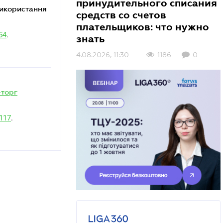
принудительного списания
средств со счетов
плательщиков: что нужно
54
.
знать
4.08.2026, 11:30
1186
0
-торг
117
.