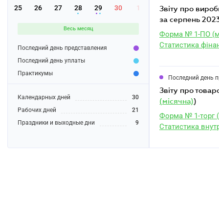
25
26
27
28
29
30
1
звіту про виробництво продукції військового призначення та подвійного використання
за серпень 202
Весь месяц
Форма № 1-ПО (м
Статистика фіна
Последний день представления
Последний день уплаты
Практикумы
Последний день 
звіту про това
Календарных дней
30
(місячна)
)
Рабочих дней
21
Форма № 1-торг (
Праздники и выходные дни
9
Статистика внутр