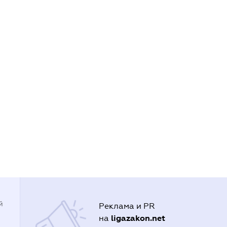
й
Реклама и PR
ligazakon.net
на