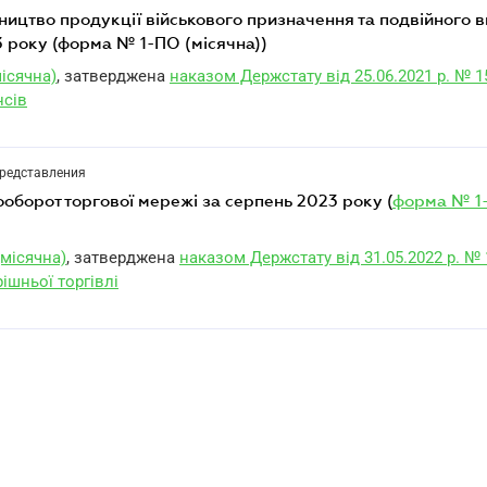
3 року (форма № 1-ПО (місячна))
ісячна)
, затверджена
наказом Держстату від 25.06.2021 р. № 1
нсів
представления
рооборот торгової мережі за серпень 2023 року (
форма № 1
місячна)
, затверджена
наказом Держстату від 31.05.2022 р. № 
ішньої торгівлі