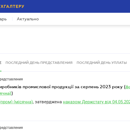
УХГАЛТЕРУ
арь
Актуально
Е
ПОСЛЕДНИЙ ДЕНЬ ПРЕДСТАВЛЕНИЯ
ПОСЛЕДНИЙ ДЕНЬ УПЛАТЫ
представления
 виробників промислової продукції за серпень 2023 року (
ф
сячна)
)
пром) (місячна)
, затверджена
наказом Держстату від 04.05.202
представления