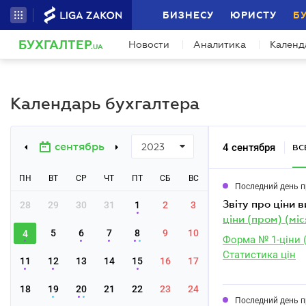
БИЗНЕСУ
ЮРИСТУ
Б
БУХГАЛТЕР
Новости
Аналитика
Календ
.UA
Календарь бухгалтера
сентябрь
4 сентября
2023
ВС
ПН
ВТ
СР
ЧТ
ПТ
СБ
ВС
Последний день 
звіту про ціни
28
29
30
31
1
2
3
ціни (пром) (мі
5
6
7
8
9
10
4
Форма № 1-ціни (
Статистика цін
11
12
13
14
15
16
17
18
19
20
21
22
23
24
Последний день 