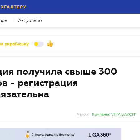
УХГАЛТЕРУ
арь
Актуально
а українську
ция получила свыше 300
ов - регистрация
язательна
Автор:
Компания "ЛІГА:ЗАКОН"