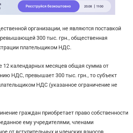
ественной организации, не являются поставкой
, превышающей 300 тыс. грн., общественная
истрации плательщиком НДС.
ие 12 календарных месяцев общая сумма от
ию НДС, превышает 300 тыс. грн., то субъект
плательщиком НДС (указанное ограничение не
динение граждан приобретает право собственности
реданное ему учредителями, членами
ное от вступительных и членских взносов,