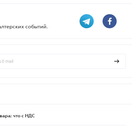
алтерских событий.
ара: что c НДС