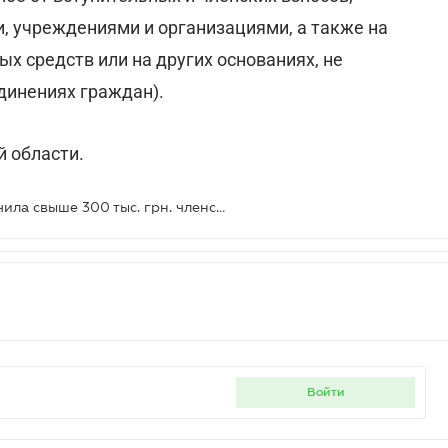
 учреждениями и организациями, а также на
ых средств или на других основаниях, не
динениях граждан).
 области.
Общественная организация получила свыше 300 тыс. грн. членских взносов - регистрация плательщиком НДС не обязательна
войти