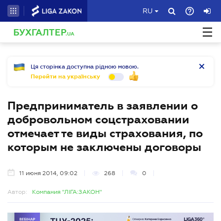
RU
БУХГАЛТЕР
.UA
Ця сторінка доступна рідною мовою.
Перейти на українську
Предприниматель в заявлении о
добровольном соцстраховании
отмечает те виды страхования, по
которым не заключены договоры
11 июня 2014, 09:02
268
0
Автор:
Компания "ЛІГА:ЗАКОН"