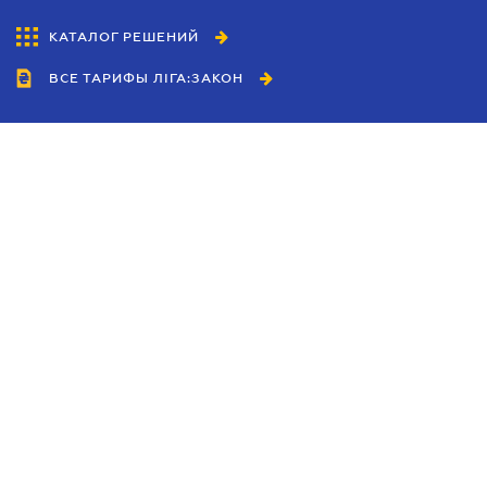
КАТАЛОГ РЕШЕНИЙ
ВСЕ ТАРИФЫ ЛІГА:ЗАКОН
Сотрудничество
Агенты
Дилеры
Политика
конфиденциальности
Условия использования
сайта
Реклама
Блог
Новости компании
Руководства
Каталоги компаний