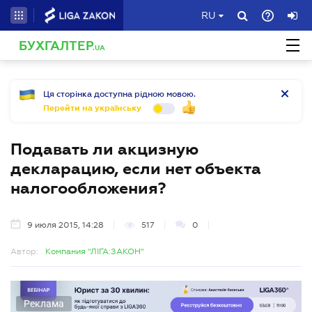
RU
БУХГАЛТЕР
.UA
Ця сторінка доступна рідною мовою.
Перейти на українську
Подавать ли акцизную
декларацию, если нет объекта
налогообложения?
9 июля 2015, 14:28
517
0
Автор:
Компания "ЛІГА:ЗАКОН"
Реклама