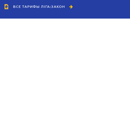
ВСЕ ТАРИФЫ ЛІГА:ЗАКОН
Сотрудничество
Агенты
Дилеры
Политика
конфиденциальности
Условия использования
сайта
Реклама
Блог
Новости компании
Руководства
Каталоги компаний
Темы в центре внимания