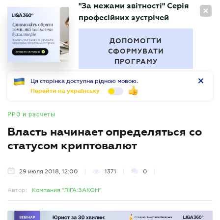
"За межами звітності" Серія
RU
професійних зустрічей
БУХГАЛТЕР
.UA
ДОПОМОГТИ
СФОРМУВАТИ
ПРОГРАМУ
Ця сторінка доступна рідною мовою.
Перейти на українську
РРО и расчеты
Власть начинает определяться со
статусом криптовалют
29 июля 2018, 12:00
1371
0
Автор:
Компания "ЛІГА:ЗАКОН"