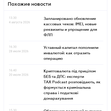
Похожие новости
13.30
Запланировано обновление
4 августа 2026
кассовых чеков: IMEI, новые
реквизиты и упрощение для
ФЛП
16.30
Уставный капитал пополнили
28 июля 2026
инвалютой: как отразить
операцию
16.40
Криптовалюта під прицілом
20 июля 2026
БЕБ та ДПС: експерти
TAX Podcast розповідають, як
формується кримінальна
справа і податкові
донарахування
15.30
Обложение валютной выручки