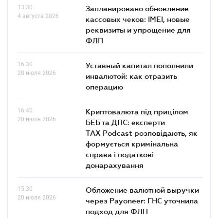
13.30
Запланировано обновление
4 августа 2026
кассовых чеков: IMEI, новые
реквизиты и упрощение для
ФЛП
16.30
Уставный капитал пополнили
28 июля 2026
инвалютой: как отразить
операцию
16.40
Криптовалюта під прицілом
20 июля 2026
БЕБ та ДПС: експерти
TAX Podcast розповідають, як
формується кримінальна
справа і податкові
донарахування
15.30
Обложение валютной выручки
20 июля 2026
через Payoneer: ГНС уточнила
подход для ФЛП