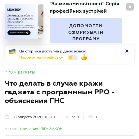
"За межами звітності" Серія
RU
професійних зустрічей
БУХГАЛТЕР
.UA
ДОПОМОГТИ
СФОРМУВАТИ
ПРОГРАМУ
Ця сторінка доступна рідною мовою.
Перейти на українську
РРО и расчеты
Что делать в случае кражи
гаджета с программным РРО -
объяснения ГНС
28 августа 2020, 16:00
598
0
Автор:
Компания "ЛІГА:ЗАКОН"