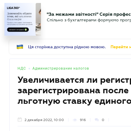
БИЗНЕСУ
ЮРИСТУ
Б
"За межами звітності" Серія профес
БУХГАЛТЕР
Новости
Аналитика
Календ
Спільно з бухгалтерами формуємо програ
.UA
Ця сторінка доступна рідною мовою.
Перейти н
•
НДС
Администрирование налогов
Увеличивается ли регис
зарегистрирована после
льготную ставку единого
2 декабря 2022, 10:00
916
0