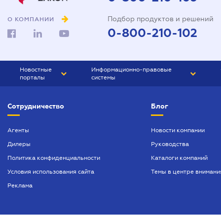
Подбор продуктов и решений
О КОМПАНИИ
0-800-210-102
Новостные
Информационно-правовые
порталы
системы
ЮРЛИГА
Право Украины
Сотрудничество
Блог
БИЗНЕС
ГРАНД
БУХГАЛТЕР.ua
ПРАЙМ
Агенты
Новости компании
Дилеры
Руководства
БУХГАЛТЕР ПРОФ
Политика конфиденциальности
Каталоги компаний
ЮРИСТ ПРОФ
Условия использования сайта
Темы в центре внимани
ЮРИСТ
Реклама
ПІДПРИЄМЕЦЬ