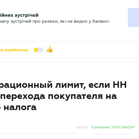
УХГАЛТЕРУ
ійних зустрічей
арь
Актуально
му зустрічей про ризики, які не видно у балансі.
а українську
трационный лимит, если НН
 перехода покупателя на
 налога
Автор:
Компания "ЛІГА:ЗАКОН"