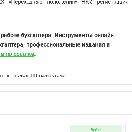
ХХ «Переходные положения» НКУ, регистрация
 работе бухгалтера. Инструменты онлайн
хгалтера, профессиональные издания и
в по ссылке
.
Увеличивается ли регистрационный лимит, если НН зарегистрирована после перехода покупателя на льготную ставку единого налога
войти