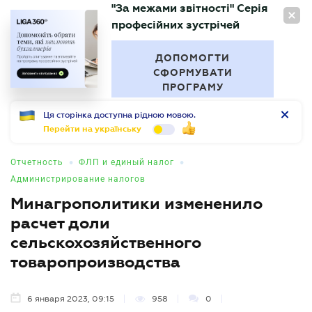
"За межами звітності" Серія
RU
професійних зустрічей
БУХГАЛТЕР
.UA
ДОПОМОГТИ
СФОРМУВАТИ
ПРОГРАМУ
Ця сторінка доступна рідною мовою.
Перейти на українську
•
•
Отчетность
ФЛП и единый налог
Администрирование налогов
Минагрополитики измененило
расчет доли
сельскохозяйственного
товаропроизводства
6 января 2023, 09:15
958
0