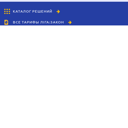
КАТАЛОГ РЕШЕНИЙ
ВСЕ ТАРИФЫ ЛІГА:ЗАКОН
Сотрудничество
Агенты
Дилеры
Политика
конфиденциальности
Условия использования
сайта
Реклама
Блог
Новости компании
Руководства