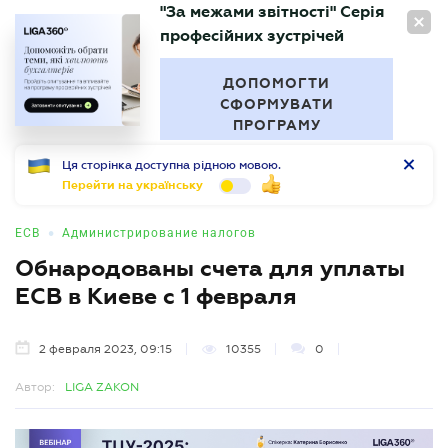
"За межами звітності" Серія
RU
професійних зустрічей
БУХГАЛТЕР
.UA
ДОПОМОГТИ
СФОРМУВАТИ
ПРОГРАМУ
Ця сторінка доступна рідною мовою.
Перейти на українську
•
ЕСВ
Администрирование налогов
Обнародованы счета для уплаты
ЕСВ в Киеве с 1 февраля
2 февраля 2023, 09:15
10355
0
Автор:
LIGA ZAKON