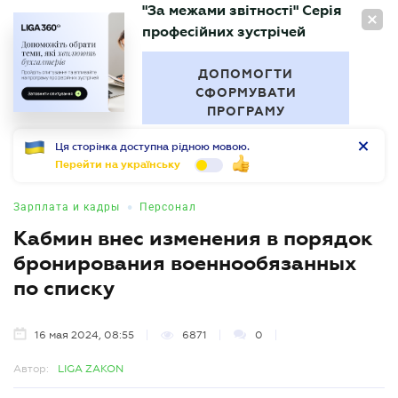
"За межами звітності" Серія
RU
професійних зустрічей
БУХГАЛТЕР
.UA
ДОПОМОГТИ
СФОРМУВАТИ
ПРОГРАМУ
Ця сторінка доступна рідною мовою.
Перейти на українську
•
Зарплата и кадры
Персонал
Кабмин внес изменения в порядок
бронирования военнообязанных
по списку
16 мая 2024, 08:55
6871
0
Автор:
LIGA ZAKON