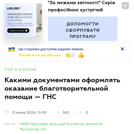
"За межами звітності" Серія
RU
професійних зустрічей
БУХГАЛТЕР
.UA
ДОПОМОГТИ
СФОРМУВАТИ
ПРОГРАМУ
Ця сторінка доступна рідною мовою.
Перейти на українську
Учет в отраслях
Какими документами оформлять
оказание благотворительной
помощи — ГНС
13 июня 2024, 15:30
562
0
Автор:
Майя Мальцева, ведущий бухгалтер-аналитик
"Бухгалтер.UA"