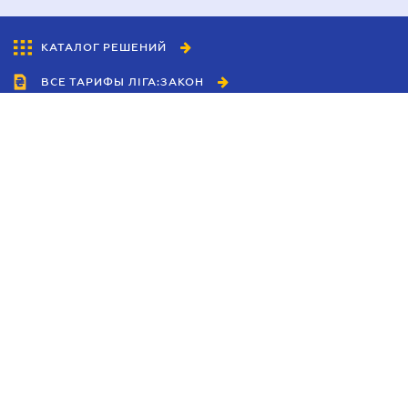
КАТАЛОГ РЕШЕНИЙ
ВСЕ ТАРИФЫ ЛІГА:ЗАКОН
Сотрудничество
Агенты
Дилеры
Политика
конфиденциальности
Условия использования
сайта
Реклама
Блог
Новости компании
Руководства