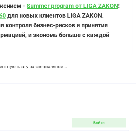
жением -
Summer program от LIGA ZAKON
!
60
для новых клиентов LIGA ZAKON.
 контроля бизнес-рисков и принятия
рмацией, и экономь больше с каждой
Вода из колодца: уплачивать ли рентную плату за специальное использование воды
войти