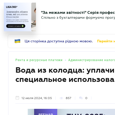
БИЗНЕСУ
ЮРИСТУ
Б
"За межами звітності" Серія профес
БУХГАЛТЕР
Новости
Аналитика
Календ
Спільно з бухгалтерами формуємо програ
.UA
Ця сторінка доступна рідною мовою.
Перейти н
•
Рента и ресурсные платежи
Администрирование налог
Вода из колодца: уплачи
специальное использов
12 июля 2024, 16:05
857
0