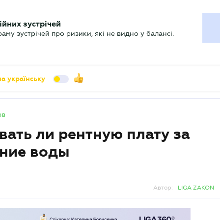
УХГАЛТЕРУ
ійних зустрічей
арь
Актуально
му зустрічей про ризики, які не видно у балансі.
а українську
ов
вать ли рентную плату за
ание воды
Автор:
LIGA ZAKON