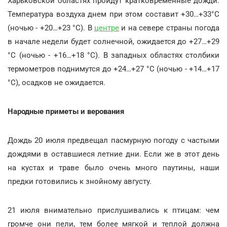
Харьковской областях пройдут кратковременные дожди.
Температура воздуха днем при этом составит +30…+33°С
(ночью - +20…+23 °С). В
центре
и на севере страны погода
в начале недели будет солнечной, ожидается до +27…+29
°С (ночью - +16…+18 °С). В западных областях столбики
термометров поднимутся до +24…+27 °С (ночью - +14…+17
°С), осадков не ожидается.
Народные приметы и верования
Дождь 20 июля предвещал пасмурную погоду с частыми
дождями в оставшиеся летние дни. Если же в этот день
на кустах и траве было очень много паутины, наши
предки готовились к знойному августу.
21 июля внимательно прислушивались к птицам: чем
громче они пели, тем более мягкой и теплой должна