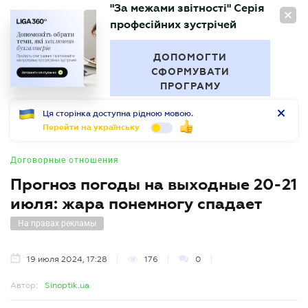
"За межами звітності" Серія
RU
професійних зустрічей
БУХГАЛТЕР
.UA
ДОПОМОГТИ
СФОРМУВАТИ
ПРОГРАМУ
Ця сторінка доступна рідною мовою.
Перейти на українську
Договорные отношения
Прогноз погоды на выходные 20-21
июля: жара понемногу спадает
На правах рекламы
19 июля 2024, 17:28
176
0
Автор:
Sinoptik.ua