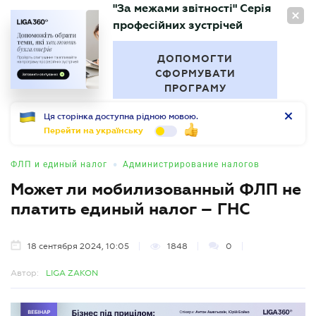
"За межами звітності" Серія
RU
професійних зустрічей
БУХГАЛТЕР
.UA
ДОПОМОГТИ
СФОРМУВАТИ
ПРОГРАМУ
Ця сторінка доступна рідною мовою.
Перейти на українську
•
ФЛП и единый налог
Администрирование налогов
Может ли мобилизованный ФЛП не
платить единый налог – ГНС
18 сентября 2024, 10:05
1848
0
Автор:
LIGA ZAKON