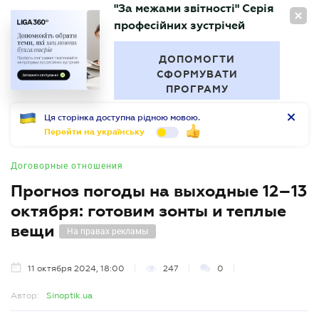
"За межами звітності" Серія
RU
професійних зустрічей
БУХГАЛТЕР
.UA
ДОПОМОГТИ
СФОРМУВАТИ
ПРОГРАМУ
Ця сторінка доступна рідною мовою.
Перейти на українську
Договорные отношения
Прогноз погоды на выходные 12–13
октября: готовим зонты и теплые
вещи
На правах рекламы
11 октября 2024, 18:00
247
0
Автор:
Sinoptik.ua