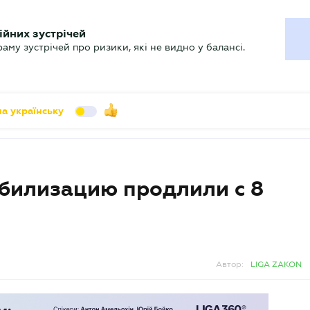
УХГАЛТЕРУ
ійних зустрічей
арь
Актуально
му зустрічей про ризики, які не видно у балансі.
а українську
билизацию продлили с 8
Автор:
LIGA ZAKON