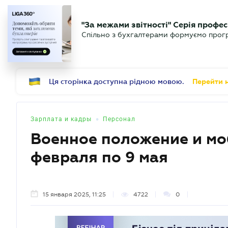
БИЗНЕСУ
ЮРИСТУ
Б
"За межами звітності" Серія профес
БУХГАЛТЕР
Новости
Аналитика
Календ
Спільно з бухгалтерами формуємо програ
.UA
Ця сторінка доступна рідною мовою.
Перейти н
•
Зарплата и кадры
Персонал
Военное положение и мо
февраля по 9 мая
15 января 2025, 11:25
4722
0