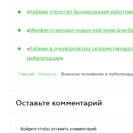
«
Кабмин упростил бронирование работник
«
Минфин утвердил новые критерии для бр
«
Кабмин в очередной раз скорректировал
мобилизации
».
Главная
/
Новости
/
Оставьте комментарий
Войдите чтобы оставить комментарий