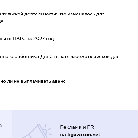
тельской деятельности: что изменилось для
да
ы от НАГС на 2027 год
ого работника Дія Сіті : как избежать рисков для
но ли не выплачивать аванс
й
Реклама и PR
ligazakon.net
на