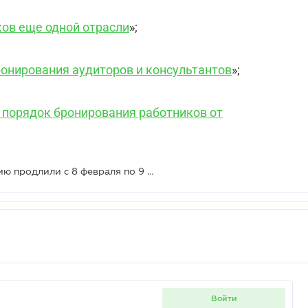
ов еще одной отрасли
»;
онирования аудиторов и консультантов
»;
 порядок бронирования работников от
Военное положение и мобилизацию продлили с 8 февраля по 9 мая
войти