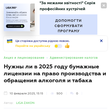
"За межами звітності" Серія
RU
професійних зустрічей
БУХГАЛТЕР
.UA
ДОПОМОГТИ
СФОРМУВАТИ
ПРОГРАМУ
Ця сторінка доступна рідною мовою.
Перейти на українську
•
Акциз и лицензирование
Администрирование налогов
Нужны ли в 2025 году бумажные
лицензии на право производства и
обращения алкоголя и табака
10 февраля 2025, 15:15
500
0
Автор:
LIGA ZAKON