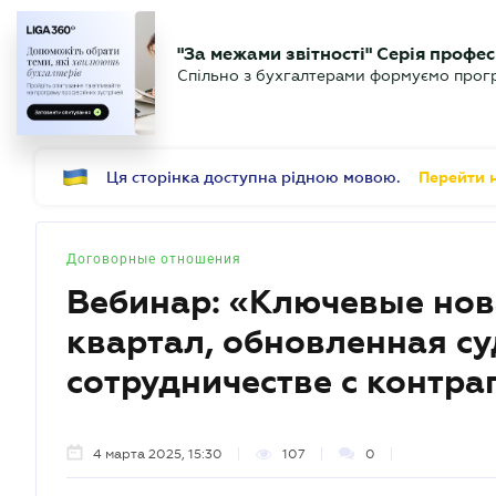
БИЗНЕСУ
ЮРИСТУ
Б
"За межами звітності" Серія профес
БУХГАЛТЕР
Новости
Аналитика
Календ
Спільно з бухгалтерами формуємо програ
.UA
Ця сторінка доступна рідною мовою.
Перейти н
Договорные отношения
Вебинар: «Ключевые нов
квартал, обновленная су
сотрудничестве с контр
4 марта 2025, 15:30
107
0