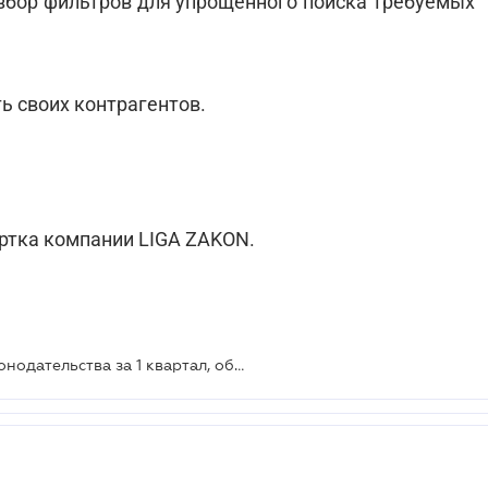
збор фильтров для упрощенного поиска требуемых
ь своих контрагентов.
ртка компании LIGA ZAKON.
Вебинар: «Ключевые новации законодательства за 1 квартал, обновленная судебная практика, риски в сотрудничестве с контрагентами»