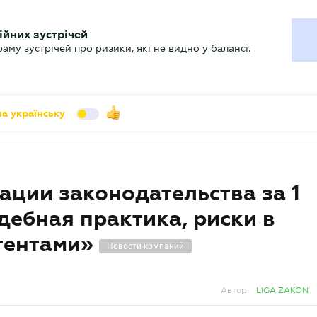
УХГАЛТЕРУ
ійних зустрічей
арь
Актуально
му зустрічей про ризики, які не видно у балансі.
а українську
ации законодательства за 1
дебная практика, риски в
агентами»
Новости компаний
Автор:
LIGA ZAKON