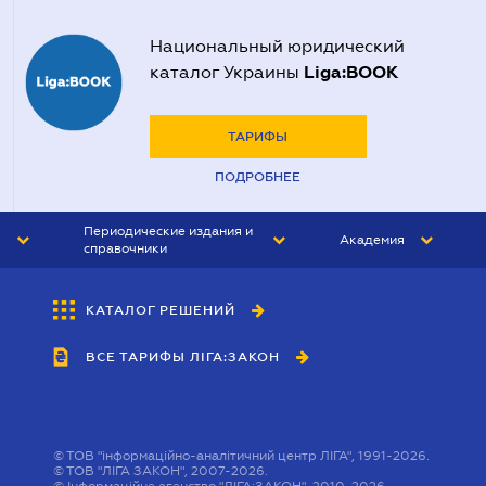
Национальный юридический
Liga:BOOK
каталог Украины
ТАРИФЫ
ПОДРОБНЕЕ
Периодические издания и
Академия
справочники
ЮРИСТ&ЗАКОН
АКАДЕМИЯ ЛІГА:ЗАКОН
КАТАЛОГ РЕШЕНИЙ
БУХГАЛТЕР&ЗАКОН
ВСЕ ТАРИФЫ ЛІГА:ЗАКОН
ВЕСТНИК МСФО
ИНТЕРБУХ
ЛИЧНЫЙ ЭКСПЕРТ
©
ТОВ "інформаційно-аналітичний центр ЛІГА", 1991-2026.
©
ТОВ "ЛІГА ЗАКОН", 2007-2026.