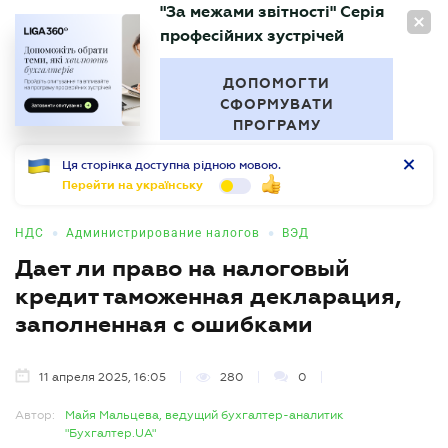
"За межами звітності" Серія
RU
професійних зустрічей
БУХГАЛТЕР
.UA
ДОПОМОГТИ
СФОРМУВАТИ
ПРОГРАМУ
Ця сторінка доступна рідною мовою.
Перейти на українську
•
•
НДС
Администрирование налогов
ВЭД
Дает ли право на налоговый
кредит таможенная декларация,
заполненная с ошибками
11 апреля 2025, 16:05
280
0
Автор:
Майя Мальцева, ведущий бухгалтер-аналитик
"Бухгалтер.UA"